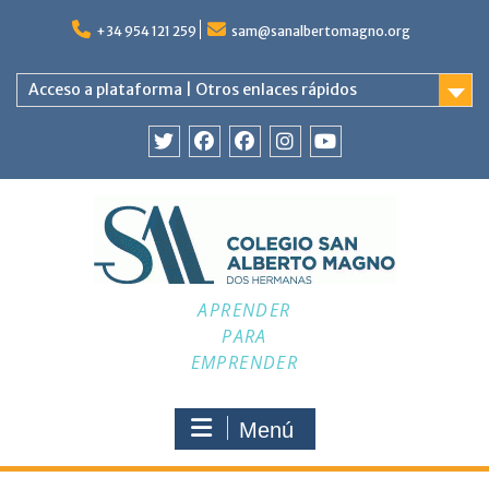
Saltar
al
+34 954 121 259
sam@sanalbertomagno.org
contenido
Acceso a plataforma | Otros enlaces rápidos
Twitter
Facebook
Facebook
Instagram
YouTube
APRENDER
PARA
EMPRENDER
Menú