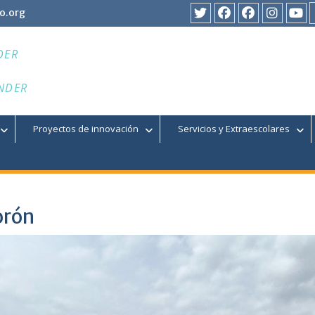
o.org
Twitter
Facebook
Facebook
Instagr
You
DER
NDER
Proyectos de innovación
Servicios y Extraescolares
orón