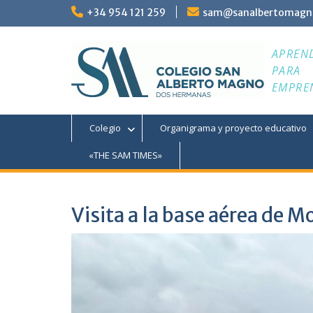
Saltar
+34 954 121 259
sam@sanalbertomagn
al
contenido
APREN
PARA
EMPRE
Colegio
Organigrama y proyecto educativo
«THE SAM TIMES»
Visita a la base aérea de M