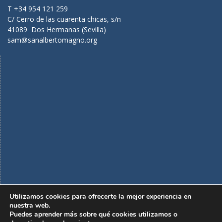
T +34 954 121 259
C/ Cerro de las cuarenta chicas, s/n
41089 Dos Hermanas (Sevilla)
sam@sanalbertomagno.org
Utilizamos cookies para ofrecerte la mejor experiencia en
nuestra web.
Puedes aprender más sobre qué cookies utilizamos o
Política de privacidad
Aviso legal