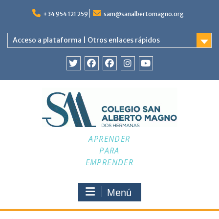
Saltar
al
+34 954 121 259
sam@sanalbertomagno.org
contenido
Acceso a plataforma | Otros enlaces rápidos
Twitter
Facebook
Facebook
Instagram
YouTube
APRENDER
PARA
EMPRENDER
Menú