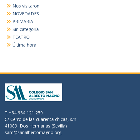
Nos visitaron
NOVEDADES
PRIMARIA
Sin categoría
TEATRO
Última hora
T +34 954 121 259
C/ Cerro de las cuarenta chicas, s/n
41089 Dos Hermanas (Sevilla)
sam@sanalbertomagno.org