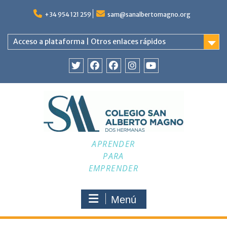
Saltar
al
+34 954 121 259
sam@sanalbertomagno.org
contenido
Acceso a plataforma | Otros enlaces rápidos
Twitter
Facebook
Facebook
Instagram
YouTube
APRENDER
PARA
EMPRENDER
Menú