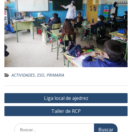
ACTIVIDADES
,
ESO
,
PRIMARIA
Navegación
Liga local de ajedrez
de
Taller de RCP
entradas
Buscar: