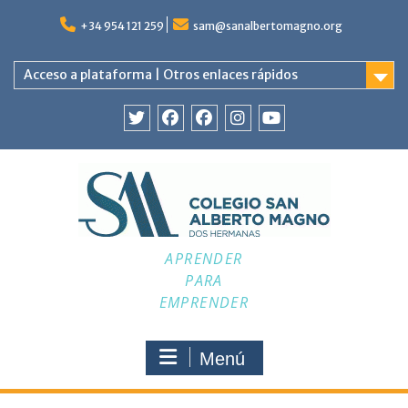
Saltar
al
+34 954 121 259
sam@sanalbertomagno.org
contenido
Acceso a plataforma | Otros enlaces rápidos
Twitter
Facebook
Facebook
Instagram
YouTube
APRENDER
PARA
EMPRENDER
Menú