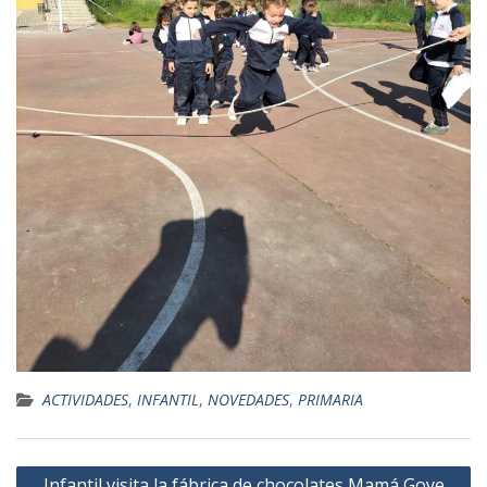
ACTIVIDADES
,
INFANTIL
,
NOVEDADES
,
PRIMARIA
Navegación
Infantil visita la fábrica de chocolates Mamá Goye