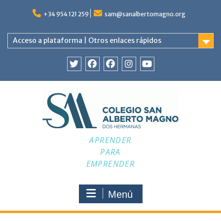
Saltar
al
+34 954 121 259
sam@sanalbertomagno.org
contenido
Acceso a plataforma | Otros enlaces rápidos
Twitter
Facebook
Facebook
Instagram
YouTube
APRENDER
PARA
EMPRENDER
Menú