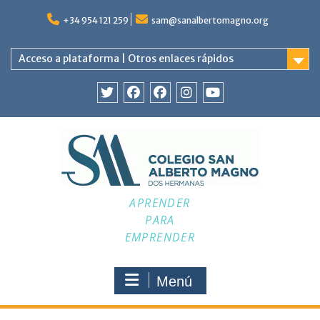
Saltar
al
+34 954 121 259
sam@sanalbertomagno.org
contenido
Acceso a plataforma | Otros enlaces rápidos
Twitter
Facebook
Facebook
Instagram
YouTube
APRENDER
PARA
EMPRENDER
Menú