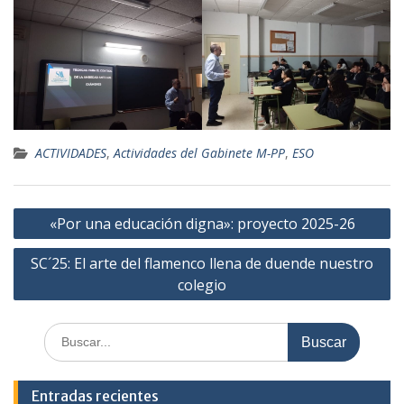
ACTIVIDADES
,
Actividades del Gabinete M-PP
,
ESO
Navegación
«Por una educación digna»: proyecto 2025-26
de
SC´25: El arte del flamenco llena de duende nuestro
entradas
colegio
Buscar:
Entradas recientes