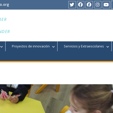
o.org
Twitter
Facebook
Facebook
Instagr
You
DER
NDER
Proyectos de innovación
Servicios y Extraescolares