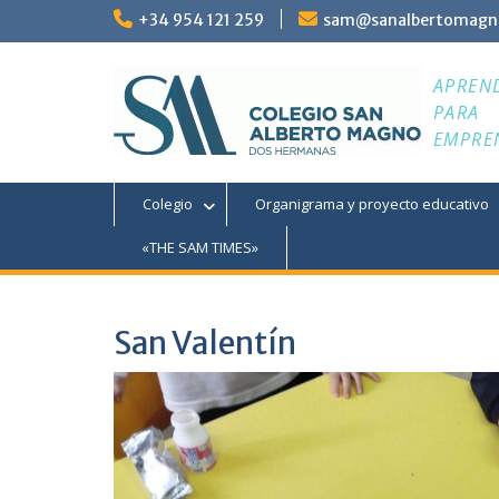
Saltar
+34 954 121 259
sam@sanalbertomagn
al
contenido
APREN
PARA
EMPRE
Colegio
Organigrama y proyecto educativo
«THE SAM TIMES»
San Valentín