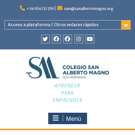
Saltar
al
+34 954 121 259
sam@sanalbertomagno.org
contenido
Acceso a plataforma | Otros enlaces rápidos
Twitter
Facebook
Facebook
Instagram
YouTube
APRENDER
PARA
EMPRENDER
Menú