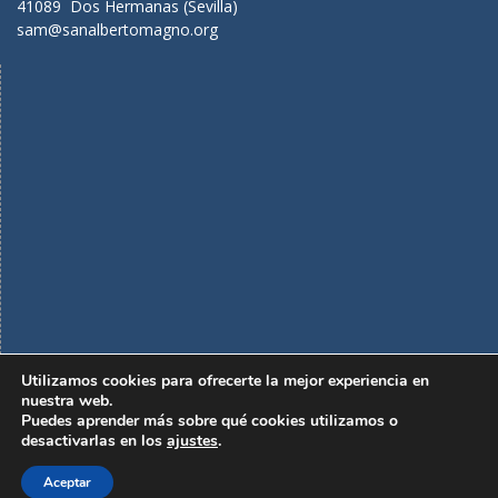
41089 Dos Hermanas (Sevilla)
sam@sanalbertomagno.org
Utilizamos cookies para ofrecerte la mejor experiencia en
nuestra web.
Puedes aprender más sobre qué cookies utilizamos o
Política de privacidad
Aviso legal
desactivarlas en los
ajustes
.
Política de cookies
Horarios de clase
Aceptar
Copyright. Todos los derechos reservados.