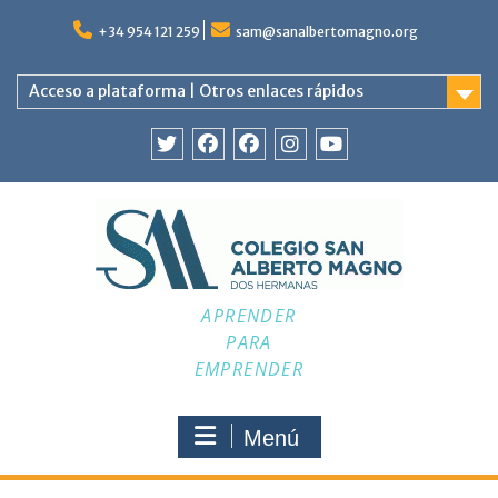
Saltar
al
+34 954 121 259
sam@sanalbertomagno.org
contenido
Acceso a plataforma | Otros enlaces rápidos
Twitter
Facebook
Facebook
Instagram
YouTube
APRENDER
PARA
EMPRENDER
Menú