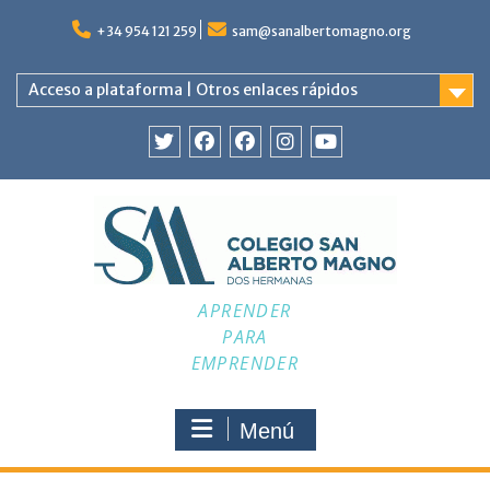
Saltar
al
+34 954 121 259
sam@sanalbertomagno.org
contenido
Acceso a plataforma | Otros enlaces rápidos
Twitter
Facebook
Facebook
Instagram
YouTube
APRENDER
PARA
EMPRENDER
Menú