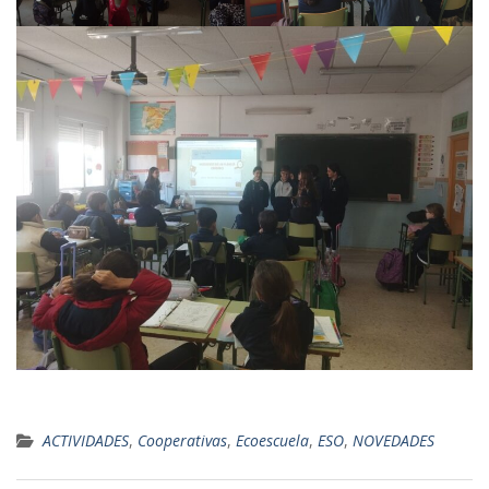
ACTIVIDADES
,
Cooperativas
,
Ecoescuela
,
ESO
,
NOVEDADES