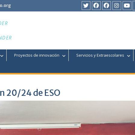
o.org
Twitter
Facebook
Facebook
Instagr
You
DER
NDER
Proyectos de innovación
Servicios y Extraescolares
ón 20/24 de ESO