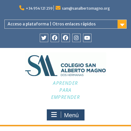
Saltar
al
+34 954 121 259
sam@sanalbertomagno.org
contenido
Acceso a plataforma | Otros enlaces rápidos
Twitter
Facebook
Facebook
Instagram
YouTube
APRENDER
PARA
EMPRENDER
Menú