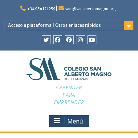
Saltar
al
+34 954 121 259
sam@sanalbertomagno.org
contenido
Acceso a plataforma | Otros enlaces rápidos
Twitter
Facebook
Facebook
Instagram
YouTube
APRENDER
PARA
EMPRENDER
Menú