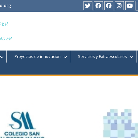
o.org
Twitter
Facebook
Facebook
Instagr
You
DER
NDER
Proyectos de innovación
Servicios y Extraescolares