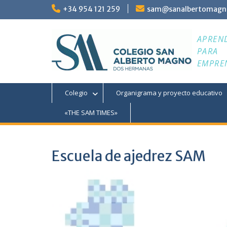
Saltar
+34 954 121 259
sam@sanalbertomagn
al
contenido
APREN
PARA
EMPRE
Colegio
Organigrama y proyecto educativo
«THE SAM TIMES»
Escuela de ajedrez SAM