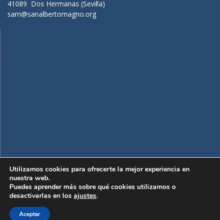
41089 Dos Hermanas (Sevilla)
sam@sanalbertomagno.org
Utilizamos cookies para ofrecerte la mejor experiencia en
nuestra web.
Puedes aprender más sobre qué cookies utilizamos o
Política de privacidad
Aviso legal
desactivarlas en los
ajustes
.
Política de cookies
Horarios de clase
Aceptar
Copyright. Todos los derechos reservados.