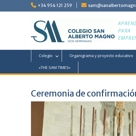
Saltar
+34 954 121 259
sam@sanalbertomagn
al
contenido
APREN
PARA
EMPRE
Colegio
Organigrama y proyecto educativo
«THE SAM TIMES»
Ceremonia de confirmació