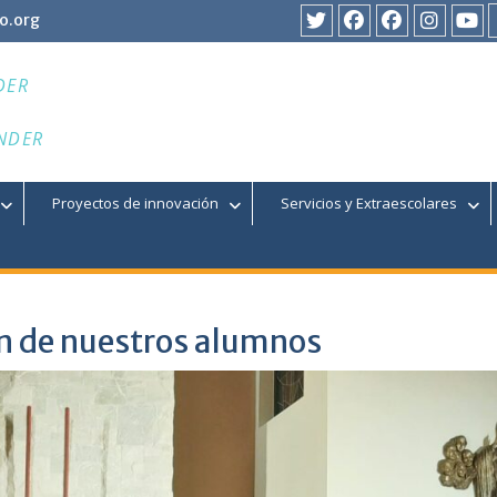
o.org
Twitter
Facebook
Facebook
Instagr
You
DER
NDER
Proyectos de innovación
Servicios y Extraescolares
n de nuestros alumnos