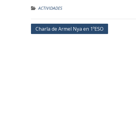
ACTIVIDADES
Navegación
Charla de Armel Nya en 1ºESO
de
entradas