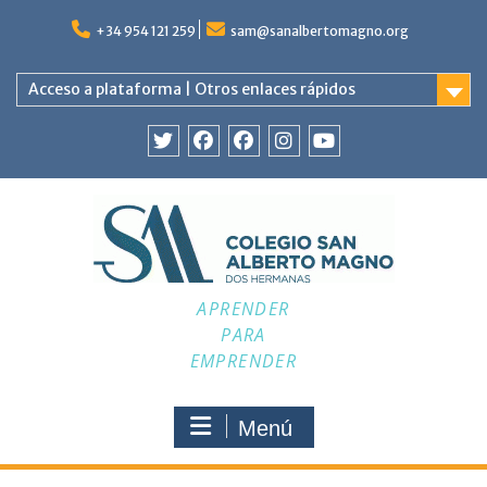
Saltar
al
+34 954 121 259
sam@sanalbertomagno.org
contenido
Acceso a plataforma | Otros enlaces rápidos
Twitter
Facebook
Facebook
Instagram
YouTube
APRENDER
PARA
EMPRENDER
Menú