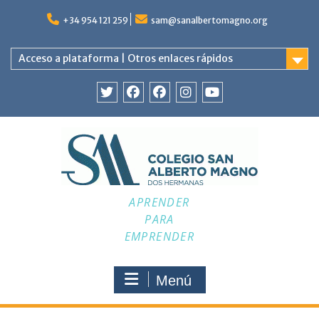
Saltar
al
+34 954 121 259
sam@sanalbertomagno.org
contenido
Acceso a plataforma | Otros enlaces rápidos
Twitter
Facebook
Facebook
Instagram
YouTube
APRENDER
PARA
EMPRENDER
Menú